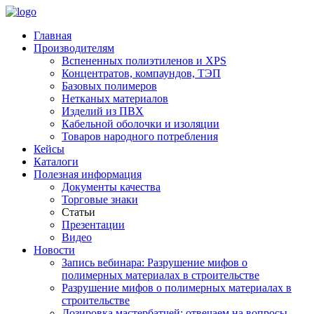
Главная
Производителям
Вспененных полиэтиленов и XPS
Концентратов, компаундов, ТЭП
Базовых полимеров
Нетканых материалов
Изделий из ПВХ
Кабельной оболочки и изоляции
Товаров народного потребления
Кейсы
Каталоги
Полезная информация
Документы качества
Торговые знаки
Статьи
Презентации
Видео
Новости
Запись вебинара: Разрушение мифов о
полимерных материалах в строительстве
Разрушение мифов о полимерных материалах в
строительстве
Дозировка мастербатчей: отвечаем на вопросы