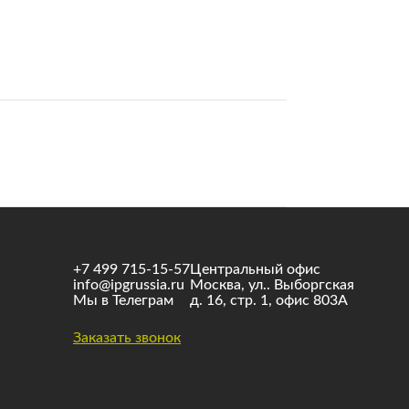
+7 499 715-15-57
Центральный офис
info@ipgrussia.ru
Москва, ул.. Выборгская
Мы в Телеграм
д. 16, стр. 1, офис 803А
Заказать звонок