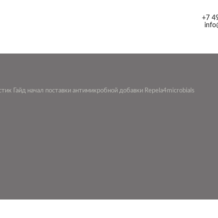
+7 4
info
ик Гайд начал поставки антимикробной добавки Repela4microbials