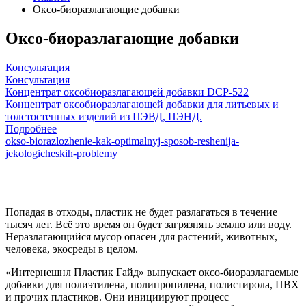
Оксо-биоразлагающие добавки
Оксо-биоразлагающие добавки
Консультация
Консультация
Концентрат оксобиоразлагающей добавки DCP-522
Концентрат оксобиоразлагающей добавки для литьевых и
толстостенных изделий из ПЭВД, ПЭНД.
Подробнее
okso-biorazlozhenie-kak-optimalnyj-sposob-reshenija-
jekologicheskih-problemy
Попадая в отходы, пластик не будет разлагаться в течение
тысяч лет. Всё это время он будет загрязнять землю или воду.
Неразлагающийся мусор опасен для растений, животных,
человека, экосреды в целом.
«Интернешнл Пластик Гайд» выпускает оксо-биоразлагаемые
добавки для полиэтилена, полипропилена, полистирола, ПВХ
и прочих пластиков. Они инициируют процесс