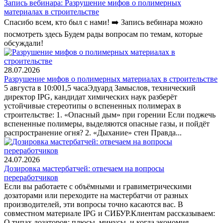
Запись вебинара: Разрушение мифов о полимерных
материалах в строительстве
Спасибо всем, кто был с нами! ➡️ Запись вебинара можно
посмотреть здесь Будем рады вопросам по темам, которые
обсуждали!
28.07.2026
Разрушение мифов о полимерных материалах в строительстве
5 августа в 10:001,5 часаЭдуард Замыслов, технический
директор IPG, кандидат химических наук разберёт
устойчивые стереотипы о вспененных полимерах в
строительстве: 1. «Опасный дым» при горении Если поджечь
вспененные полимеры, выделяются опасные газы, и пойдёт
распространение огня? 2. «Дыхание» стен Правда...
24.07.2026
Дозировка мастербатчей: отвечаем на вопросы
переработчиков
Если вы работаете с объёмными и гравиметрическими
дозаторами или переходите на мастербатчи от разных
производителей, эти вопросы точно касаются вас. В
совместном материале IPG и СИБУР.Клиентам рассказываем:
О типах дозаторов: плюсы, минусы, и когда экономия